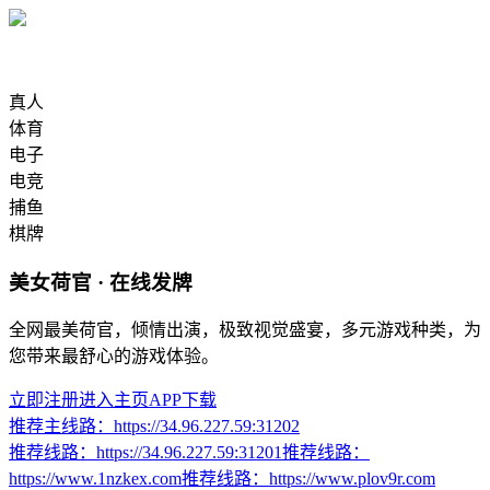
真人
体育
电子
电竞
捕鱼
棋牌
美女荷官 · 在线发牌
全网最美荷官，倾情出演，极致视觉盛宴，多元游戏种类，为
您带来最舒心的游戏体验。
立即注册
进入主页
APP下载
推荐主线路：
https://34.96.227.59:31202
推荐线路：
https://34.96.227.59:31201
推荐线路：
https://www.1nzkex.com
推荐线路：
https://www.plov9r.com