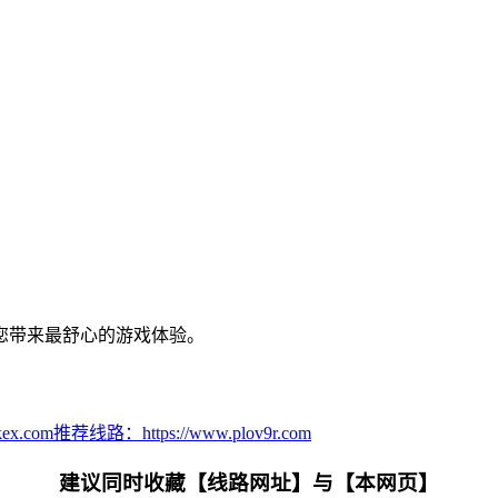
您带来最舒心的游戏体验。
kex.com
推荐线路：
https://www.plov9r.com
建议同时收藏【线路网址】与【本网页】