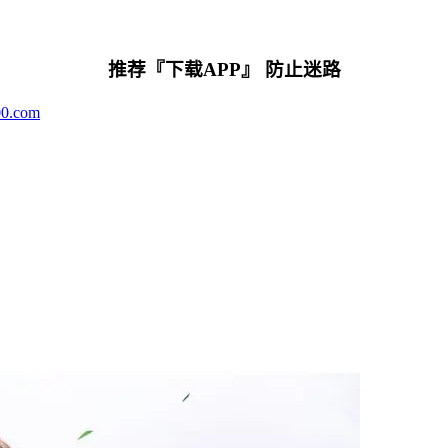
推荐『下载APP』 防止迷路
00.com