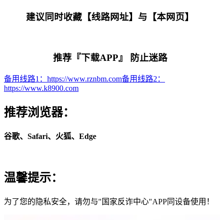
建议同时收藏【线路网址】与【本网页】
推荐『下载APP』 防止迷路
备用线路
1
：
https://www.rznbm.com
备用线路
2
：
https://www.k8900.com
推荐浏览器：
谷歌、Safari、火狐、Edge
温馨提示：
为了您的隐私安全，请勿与"国家反诈中心"APP同设备使用！